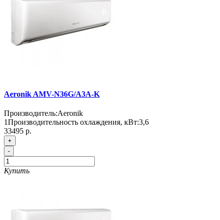
Aeronik AMV-N36G/A3A-K
Производитель:
Aeronik
1
Производительность охлаждения, кВт:
3,6
33495 р.
+
-
Купить