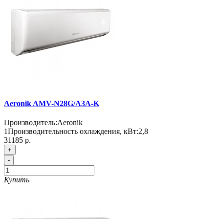
Aeronik AMV-N28G/A3A-K
Производитель:
Aeronik
1
Производительность охлаждения, кВт:
2,8
31185 р.
+
-
Купить