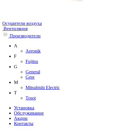
Осушители воздуха
Вентиляция
Производители
A
Aeronik
F
Fujitsu
G
General
Gree
M
Mitsubishi Electric
T
Tosot
Установка
Обслуживание
Акции
Контакты