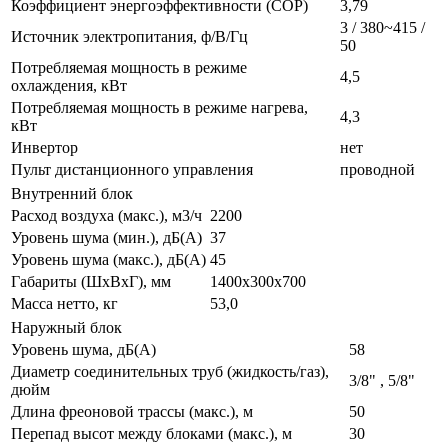
Коэффициент энергоэффективности (COP)
3,79
3 / 380~415 /
Источник электропитания, ф/В/Гц
50
Потребляемая мощность в режиме
4,5
охлаждения, кВт
Потребляемая мощность в режиме нагрева,
4,3
кВт
Инвертор
нет
Пульт дистанционного управления
проводной
Внутренний блок
Расход воздуха (макс.), м3/ч
2200
Уровень шума (мин.), дБ(А)
37
Уровень шума (макс.), дБ(А)
45
Габариты (ШхВхГ), мм
1400х300х700
Масса нетто, кг
53,0
Наружный блок
Уровень шума, дБ(А)
58
Диаметр соединительных труб (жидкость/газ),
3/8" , 5/8"
дюйм
Длина фреоновой трассы (макс.), м
50
Перепад высот между блоками (макс.), м
30